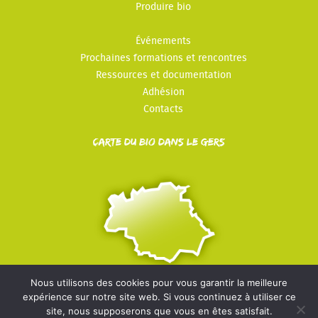
Produire bio
Événements
Prochaines formations et rencontres
Ressources et documentation
Adhésion
Contacts
Carte du Bio dans le Gers
Nous utilisons des cookies pour vous garantir la meilleure
expérience sur notre site web. Si vous continuez à utiliser ce
© Les Bios du Gers - 2022-2026 -
Mentions légales
-
Politique
site, nous supposerons que vous en êtes satisfait.
de confidentialité