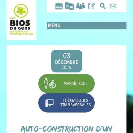
Aller
au
contenu
principal
MENU
03
DÉCEMBRE
2024
MARAÎCHAGE
THÉMATIQUES
TRANSVERSALES
Auto-construction d’un