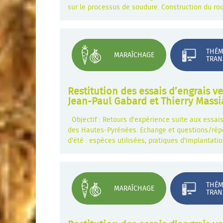
sur le processus de soudure. Construction du rou
THÉM
MARAÎCHAGE
TRAN
Restitution des essais d’engrais ve
Jean-Paul Gabard et Thierry Massi
Objectif : Retours d'expérience suite aux essais
des Hautes-Pyrénées. Echange et questions/répon
d'été : espèces utilisées, pratiques d'implantati
THÉM
MARAÎCHAGE
TRAN