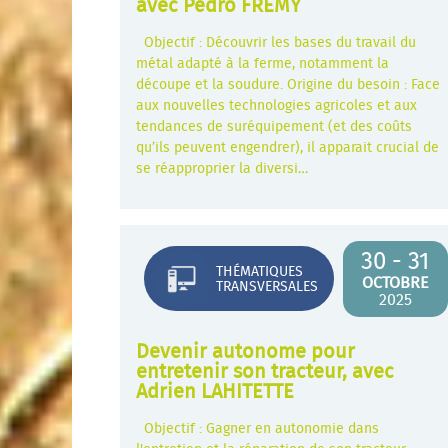
avec Pedro FREMY
Objectif : Découvrir les bases du travail du
métal adapté à la ferme, notamment la
découpe et la soudure. Origine du besoin : Face
aux nouvelles technologies agricoles et aux
tendances de suréquipement (et des coûts
qu’ils peuvent engendrer), il apparait crucial de
se réapproprier la diversi…
30 - 31
THÉMATIQUES
OCTOBRE
TRANSVERSALES
2025
Devenir autonome pour
entretenir son tracteur, avec
Adrien LAHITETTE
Objectif : Gagner en autonomie dans