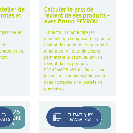
atelier de
Calculer le prix de
rotes et
revient de ses produits –
avec Bruno PEYROU
 mycicole et
Objectif : Comprendre les
éléments qui composent le prix de
elier.
revient des produits et apprendre
e production.
à maîtriser un outil de gestion
trat
permettant le calcul du prix de
revient de ses produits
PROGRAMME: 688 € - Gratuit pour
les Vivea - non finançable Vivea
nous contacter Une journée de
présenta…
24 - 25
23
UES
THÉMATIQUES
NOVEMBRE
AVRIL
SALES
TRANSVERSALES
2025
2026