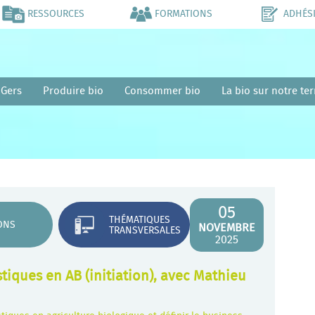
RESSOURCES
FORMATIONS
ADHÉS
 Gers
Produire bio
Consommer bio
La bio sur notre ter
05
THÉMATIQUES
ONS
NOVEMBRE
TRANSVERSALES
2025
stiques en AB (initiation), avec Mathieu