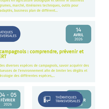
iques en agriculture biologique et définir le business
grumes, marché, itinéraires techniques, outils pour
s adaptés, business plan de différent…
14
ATIQUES
AVRIL
SVERSALES
2026
 campagnols : comprendre, prévenir et
ERT
 des diverses espèces de campagnols, savoir acquérir des
tueuses de l’environnement afin de limiter les dégâts et
t écologie des différentes espèces,…
04 - 05
17
THÉMATIQUES
FÉVRIER
JANVIER
TRANSVERSALES
2026
2025