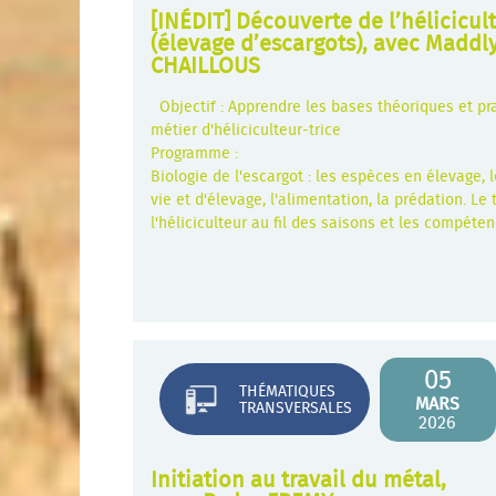
[INÉDIT] Découverte de l’hélicicul
(élevage d’escargots), avec Maddl
CHAILLOUS
Objectif : Apprendre les bases théoriques et pr
métier d'héliciculteur-trice
Programme :
Biologie de l'escargot : les espèces en élevage, 
vie et d'élevage, l'alimentation, la prédation. Le 
l'héliciculteur au fil des saisons et les compéte
05
THÉMATIQUES
MARS
TRANSVERSALES
2026
Initiation au travail du métal,