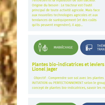
l'entretien et la réparation de son tracteur.
Origine du besoin : Le tracteur est l’outil
principal de toute activité agricole. Mais face
aux nouvelles technologies agricoles et aux
tendances de suréquipement (et des coûts
qu’ils peuvent engendrer), il app…
THÉM
MARAÎCHAGE
TRAN
Plantes bio-indicatrices et levie
Lionel Jager
Objectif : Comprendre son sol avec les plantes 
INITIATION ou PERFECTIONNEMENT selon le groupe
concept de plantes bio-indicatrices, savoir les r