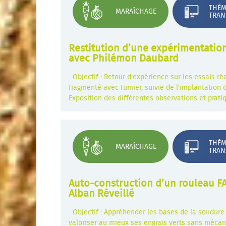
THÉM
MARAÎCHAGE
TRAN
Restitution d’une expérimentation 
avec Philémon Daubard
Objectif : Retour d'expérience sur les essais ré
fragmenté avec fumier, suivie de l'implantation 
Exposition des différentes observations et pratiq
THÉM
MARAÎCHAGE
TRAN
Auto-construction d’un rouleau F
Alban Réveillé
Objectif : Appréhender les bases de la soudure 
valoriser au mieux ses engrais verts sans méca