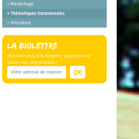
Maraîchage
Thématiques transversales
Viticulture
La Biolettre
Inscrivez-vous à la Biolettre pour recevoir
toutes nos informations !