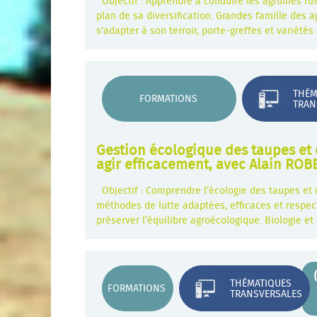
Objectif : Apprendre à conduire les agrumes rust
plan de sa diversification. Grandes famille des a
s'adapter à son terroir, porte-greffes et variété
THÉM
FORMATIONS
TRAN
Gestion écologique des taupes et
agir efficacement, avec Alain ROB
Objectif : Comprendre l’écologie des taupes et
méthodes de lutte adaptées, efficaces et respec
préserver l’équilibre agroécologique. Biologie e
THÉMATIQUES
FORMATIONS
TRANSVERSALES