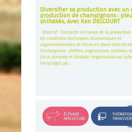
Diversifier sa production avec un 
production de champignons : pleu
shiitakés, avec Ken DELCOURT
Objectif : Connaitre les bases de la production
les conditions techniques, économiques et
organisationnelles de mises en place d'un tel at
Champignons : chiffres, organisation, schémas d
Focus pleurote et shiitake. Organisation sur subs
(recyclage), pa…
ÉLEVAGE -
THÉMATIQ
APICULTURE
TRANSVER