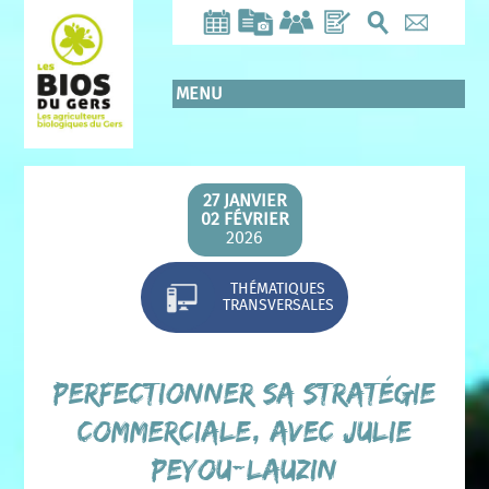
Aller
au
contenu
principal
MENU
27 JANVIER
02 FÉVRIER
2026
THÉMATIQUES
TRANSVERSALES
Perfectionner sa stratégie
commerciale, avec Julie
PEYOU-LAUZIN