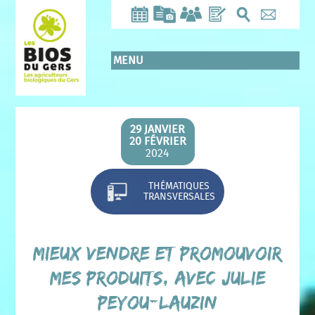
Aller
au
contenu
principal
MENU
29 JANVIER
20 FÉVRIER
2024
THÉMATIQUES
TRANSVERSALES
Mieux vendre et promouvoir
mes produits, avec Julie
PEYOU-LAUZIN