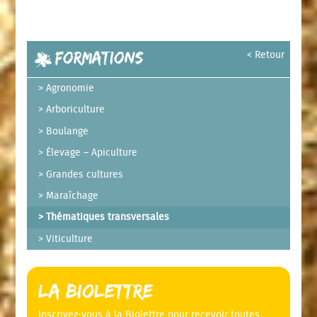
Formations
< Retour
Agronomie
Arboriculture
Boulange
Élevage – Apiculture
Grandes cultures
Maraîchage
Thématiques transversales
Viticulture
La Biolettre
Inscrivez-vous à la Biolettre pour recevoir toutes