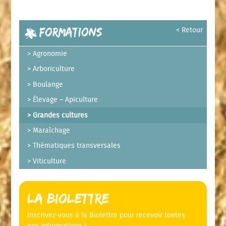
Formations
< Retour
Agronomie
Arboriculture
Boulange
Élevage – Apiculture
Grandes cultures
Maraîchage
Thématiques transversales
Viticulture
La Biolettre
Inscrivez-vous à la Biolettre pour recevoir toutes
nos informations !