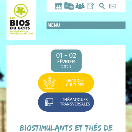
Aller
au
contenu
principal
MENU
01 - 02
FÉVRIER
2023
GRANDES
CULTURES
THÉMATIQUES
TRANSVERSALES
Biostimulants et thés de