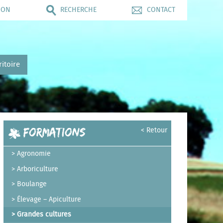
ION
RECHERCHE
CONTACT
ritoire
Formations
< Retour
Agronomie
Arboriculture
Boulange
Élevage – Apiculture
Grandes cultures