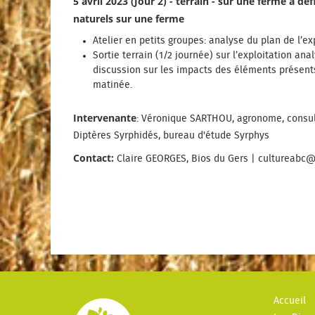
5 avril 2023 (Jour 2) - terrain - sur une ferme à dé
naturels sur une ferme
Atelier en petits groupes: analyse du plan de l’
Sortie terrain (1/2 journée) sur l’exploitation ana
discussion sur les impacts des éléments présent
matinée.
Intervenante
: Véronique SARTHOU, agronome, consult
Diptères Syrphidés, bureau d'étude Syrphys
Contact:
Claire GEORGES, Bios du Gers | cultureabc@g
Accueil