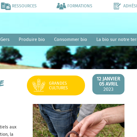
RESSOURCES
FORMATIONS
ADHÉS
 Gers
Produire bio
Consommer bio
La bio sur notre ter
12 JANVIER
de
GRANDES
05 AVRIL
CULTURES
2023
tiels aux
tion, la