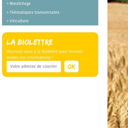
Maraîchage
Thématiques transversales
Viticulture
La Biolettre
Inscrivez-vous à la Biolettre pour recevoir
toutes nos informations !