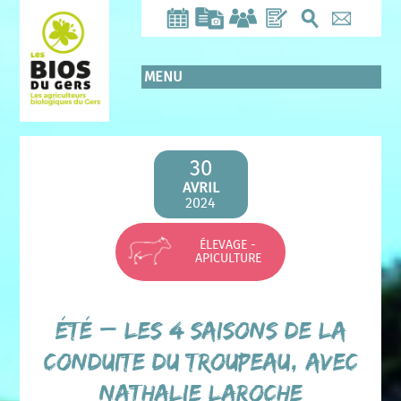
Aller
au
contenu
principal
MENU
30
AVRIL
2024
ÉLEVAGE -
APICULTURE
ÉTÉ – Les 4 saisons de la
conduite du troupeau, avec
Nathalie LAROCHE