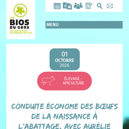
Aller
au
contenu
principal
MENU
01
OCTOBRE
2026
ÉLEVAGE -
APICULTURE
Conduite économe des bœufs
de la naissance à
l’abattage, avec Aurélie