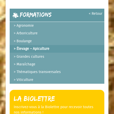
Formations
< Retour
Agronomie
Arboriculture
Boulange
Élevage – Apiculture
Grandes cultures
Maraîchage
Thématiques transversales
Viticulture
La Biolettre
Inscrivez-vous à la Biolettre pour recevoir toutes
nos informations !