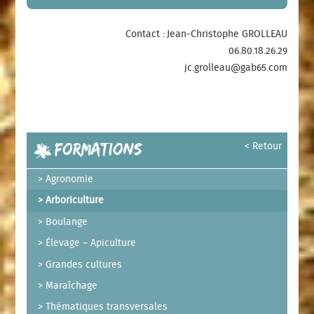
Contact : Jean-Christophe GROLLEAU
06.80.18.26.29
jc.grolleau@gab65.com
Formations
< Retour
Agronomie
Arboriculture
Boulange
Élevage – Apiculture
Grandes cultures
Maraîchage
Thématiques transversales