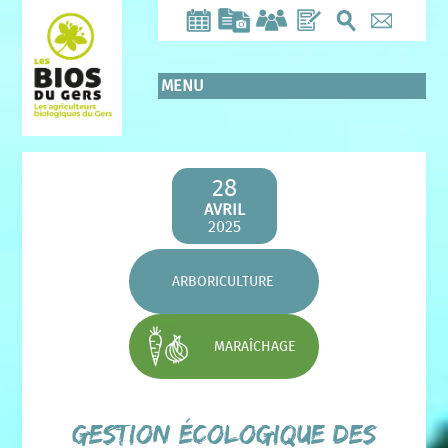
Aller
au
contenu
principal
MENU
28
AVRIL
2025
ARBORICULTURE
MARAÎCHAGE
Gestion écologique des