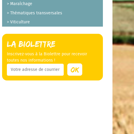
Maraîchage
Thématiques transversales
Viticulture
La Biolettre
Inscrivez-vous à la Biolettre pour recevoir
toutes nos informations !