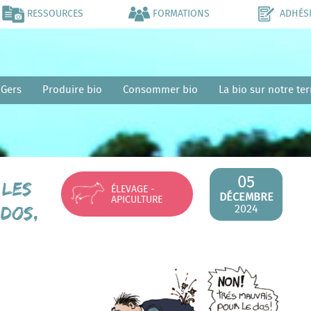
RESSOURCES
FORMATIONS
ADHÉS
 Gers
Produire bio
Consommer bio
La bio sur notre ter
05
 les
ÉLEVAGE -
DÉCEMBRE
APICULTURE
 dos,
2024