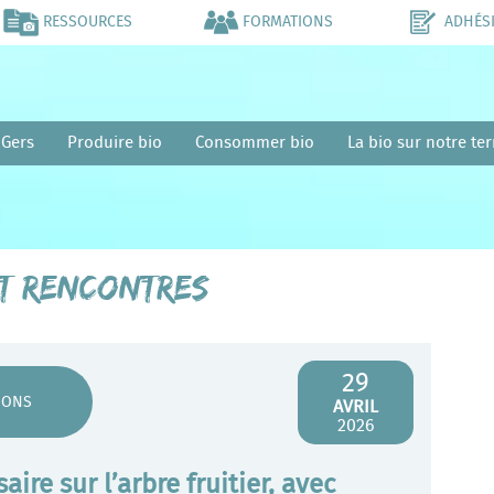
RESSOURCES
FORMATIONS
ADHÉS
 Gers
Produire bio
Consommer bio
La bio sur notre ter
et rencontres
29
IONS
AVRIL
2026
ire sur l’arbre fruitier, avec