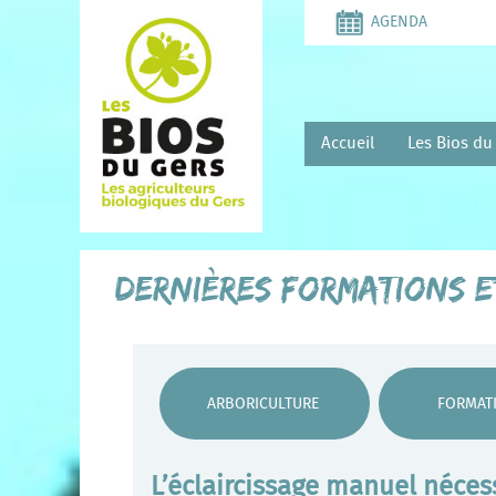
Aller
AGENDA
au
contenu
principal
Accueil
Les Bios du
Dernières formations 
ARBORICULTURE
FORMAT
L’éclaircissage manuel nécessa