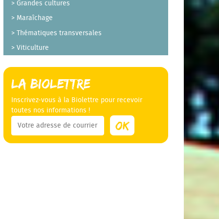
Grandes cultures
Maraîchage
Thématiques transversales
Viticulture
La Biolettre
Inscrivez-vous à la Biolettre pour recevoir
toutes nos informations !