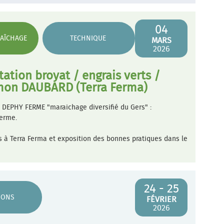
04
AÎCHAGE
TECHNIQUE
MARS
2026
ation broyat / engrais verts /
émon DAUBARD (Terra Ferma)
 DEPHY FERME "maraichage diversifié du Gers" :
ferme.
s à Terra Ferma et exposition des bonnes pratiques dans le
24 - 25
IONS
FÉVRIER
2026